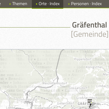
e
Themen
Orte · Index
Personen · Index
Gräfenthal
[Gemeinde]