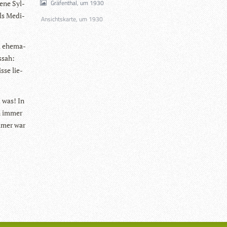
Gräfenthal, um 1930
rene Syl­
als Medi­
Ansichtskarte, um 1930
m ehe­ma­
s­sah:
sse lie­
d was! In
en immer
immer war