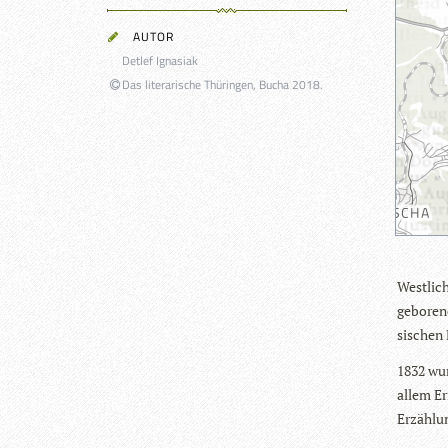
AUTOR
Detlef Ignasiak
Das literarische Thüringen, Bucha 2018.
West­lich
gebo­ren
si­sche
1832 wur
allem Er
Erzäh­lu