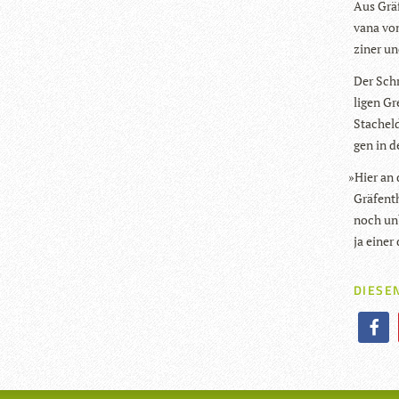
Aus Grä­
vana von
zi­ner un
Der Schr
li­gen Gr
Sta­chel­
gen in d
»
Hier an 
Grä­f­en­
noch unb
ja einer 
DIESEN