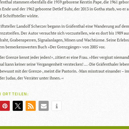
f­en­thal stam­men eben­falls die 1959 gebo­rene Kers­tin Pape, die 1961 gebo­
 Ende und der 1962 gebo­rene Det­lef Suhr, der 2013 in Gotha starb, wo er 
d Schrift­stel­ler wirkte.
ift­stel­ler Lan­dolf Scher­zer begann in Grä­f­en­thal eine Wan­de­rung auf de
enz­strei­fen. Der Autor ver­suchte sich vor­zu­stel­len, wie es dort bis 1989 au
draht, Gra­ben­sper­ren, Signal­an­la­gen, Minen und Wach­türme. Seine Erleb­ni
em bemer­kens­wer­ten Buch »Der Grenz­gän­ger« von 2005 vor.
der Grenze kennt jeder jeden!«, zitiert er eine Frau. »Hier ver­gisst nie­man
thal kann kei­ner seine Ver­gan­gen­heit ver­ste­cken! … ›Die Grä­f­entha­ler leb
e­wusst mit der Grenze‹, meint die Pas­to­rin. ›Man miss­traut ein­an­der – 
der Judas, der Ver­rä­ter unter ihnen.‹«
 ORT TEILEN: