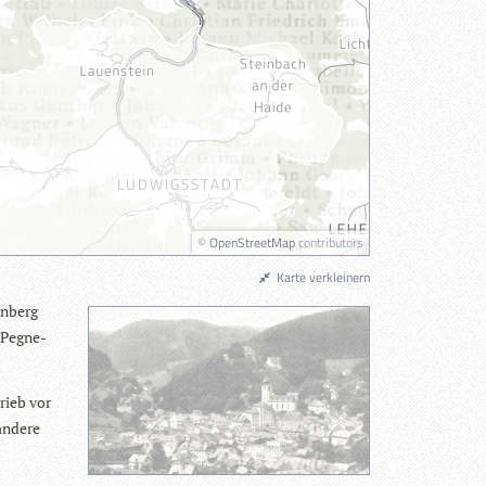
©
OpenStreetMap
contributors
Karte verkleinern
rn­berg
 Peg­ne­
rieb vor
 andere