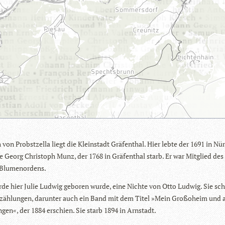
 von Probst­zella liegt die Klein­stadt Grä­f­en­thal. Hier lebte der 1691 in Nü
e Georg Chris­toph Munz, der 1768 in Grä­f­en­thal starb. Er war Mit­glied des
n Blumenordens.
de hier Julie Lud­wig gebo­ren wurde, eine Nichte von Otto Lud­wig. Sie sch
zäh­lun­gen, dar­un­ter auch ein Band mit dem Titel »Mein Groß­oheim und
n­gen«, der 1884 erschien. Sie starb 1894 in Arnstadt.