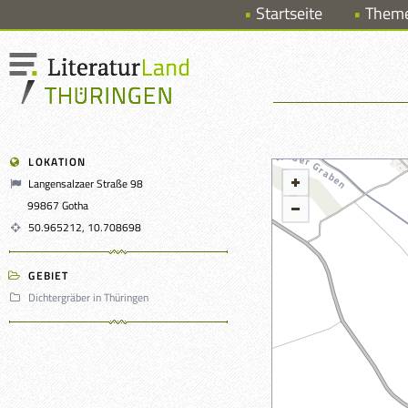
Startseite
Them
LOKATION
Langensalzaer Straße 98
99867 Gotha
50.965212, 10.708698
GEBIET
Dichtergräber in Thüringen