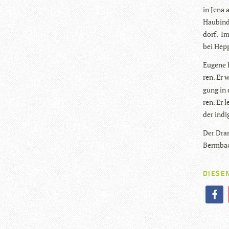
in Jena 
Hau­bind
dorf. Im
bei Hep
Eugene B
ren. Er 
gung in 
ren. Er 
der indi
Der Dra­
Bermbac
DIESEN