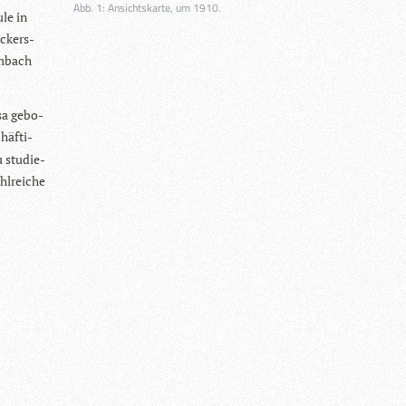
Abb. 1: Ansichtskarte, um 1910.
ule in
ickers­
m­bach
sa gebo­
häf­ti­
 stu­die­
l­rei­che