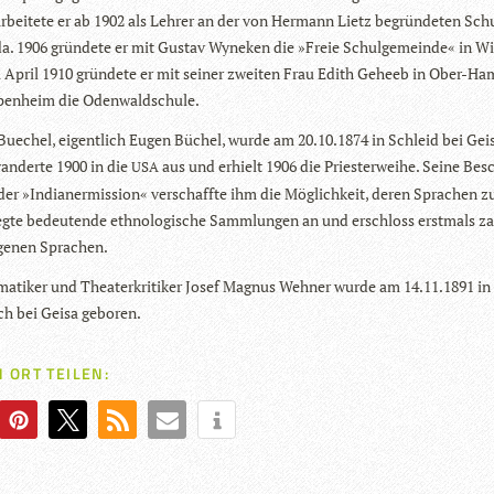
arbei­tete er ab 1902 als Leh­rer an der von Her­mann Lietz begrün­de­ten Sch
a. 1906 grün­dete er mit Gus­tav Wyne­ken die »Freie Schul­ge­meinde« in W
 April 1910 grün­dete er mit sei­ner zwei­ten Frau Edith Geheeb in Ober-Ha
­pen­heim die Odenwaldschule.
ue­chel, eigent­lich Eugen Büchel, wurde am 20.10.1874 in Schleid bei Gei
wan­derte 1900 in die
aus und erhielt 1906 die Pries­ter­weihe. Seine Besc
USA
der »India­ner­mis­sion« ver­schaffte ihm die Mög­lich­keit, deren Spra­chen zu
legte bedeu­tende eth­no­lo­gi­sche Samm­lun­gen an und erschloss erst­mals zah
­ge­nen Sprachen.
ma­ti­ker und Thea­ter­kri­ti­ker Josef Magnus Weh­ner wurde am 14.11.1891 in
h bei Geisa geboren.
 ORT TEILEN: