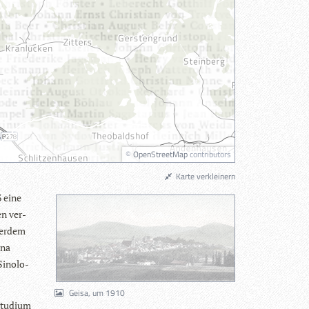
©
OpenStreetMap
contributors
Karte verkleinern
3 eine
en ver­
ßer­dem
ina
Sino­lo­
Geisa, um 1910
Stu­dium