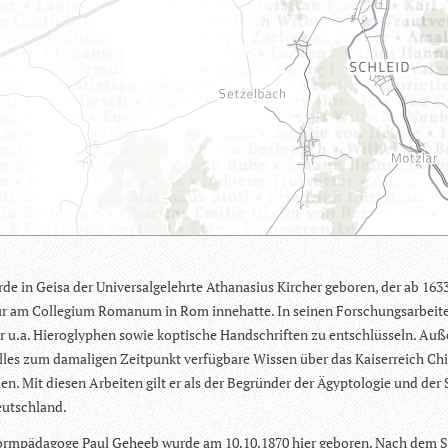
e in Geisa der Uni­ver­sal­ge­lehrte Atha­na­sius Kir­cher gebo­ren, der ab 163
sur am Col­le­gium Roma­num in Rom inne­hatte. In sei­nen For­schungs­ar­bei­t
r u.a. Hie­ro­gly­phen sowie kop­ti­sche Hand­schrif­ten zu ent­schlüs­seln. Au
alles zum dama­li­gen Zeit­punkt ver­füg­bare Wis­sen über das Kai­ser­reich Ch
n. Mit die­sen Arbei­ten gilt er als der Begrün­der der Ägyp­to­lo­gie und der 
eutschland.
orm­päd­agoge Paul Geheeb wurde am 10.10.1870 hier gebo­ren. Nach dem 