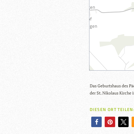
Das Geburts­haus des Päd­
der St. Niko­laus Kir­che 
DIESEN ORT TEILEN