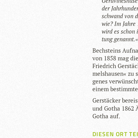
Geru­vi­ne­s­hu
der Jahr­hun­de
schwand von d
wie? Im Jahre 
wird es schon i
tung genannt.«
Bech­steins Auf­n
von 1858 mag die In
Fried­rich Gerstä­
mels­hau­sen« zu s
ge­nes ver­wünsch­
einem bestimm­ten
Gerstä­cker berei
und Gotha 1862 Ä
Gotha auf.
DIESEN ORT TE