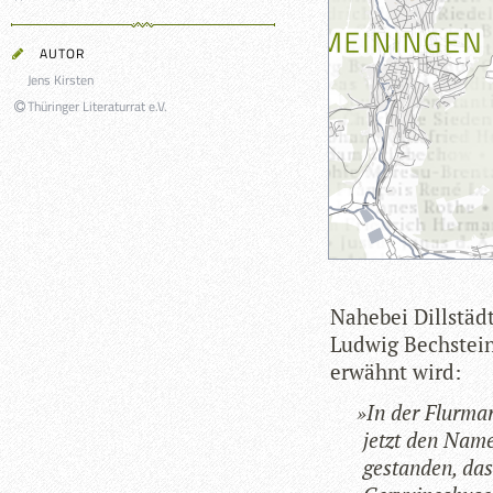
AUTOR
Jens Kirsten
Thüringer Literaturrat e.V.
Nahe­bei Dill­städ
Lud­wig Bech­stei
erwähnt wird:
»
In der Flurmar­
jetzt den Namen
gestan­den, da