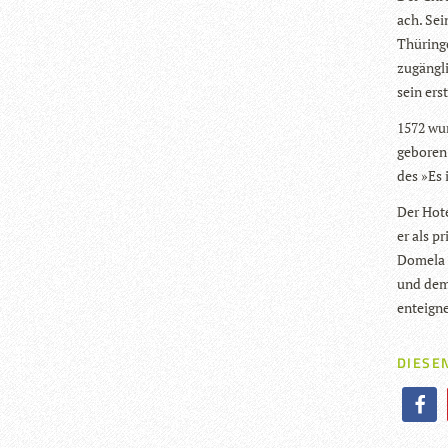
ach. Sei
Thü­rin­
zugäng­l
sein ers
1572 wurd
gebo­ren
des »Es 
Der Hote
er als pr
Domela s
und dem 
enteigne
DIESEN