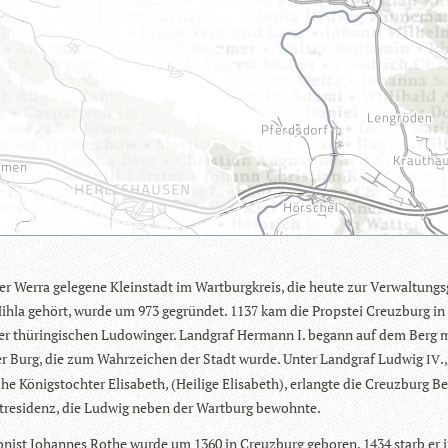
er Werra gele­gene Klein­stadt im Wart­burg­kreis, die heute zur Ver­wal­tungs
ihla gehört, wurde um 973 gegrün­det. 1137 kam die Props­tei Creuz­burg in
er thü­rin­gi­schen Ludowin­ger. Land­graf Her­mann I. begann auf dem Berg
r Burg, die zum Wahr­zei­chen der Stadt wurde. Unter Land­graf Lud­wig
.
IV
che Königs­toch­ter Eli­sa­beth, (Hei­lige Eli­sa­beth), erlangte die Creuz­burg 
t­re­si­denz, die Lud­wig neben der Wart­burg bewohnte.
­nist Johan­nes Rothe wurde um 1360 in Creuz­burg gebo­ren, 1434 starb er 