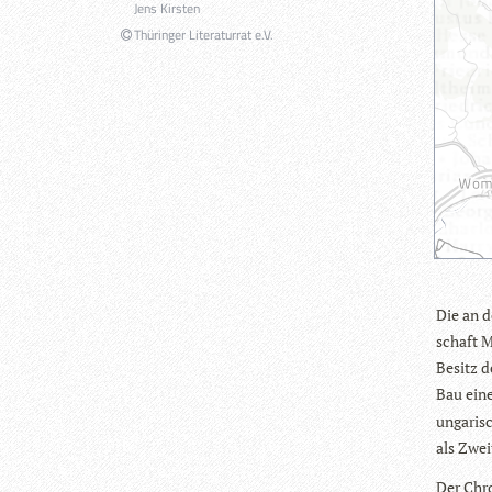
Jens Kirsten
Thüringer Literaturrat e.V.
Die an d
schaft M
Besitz d
Bau eine
unga­ri­s
als Zwei
Der Chro