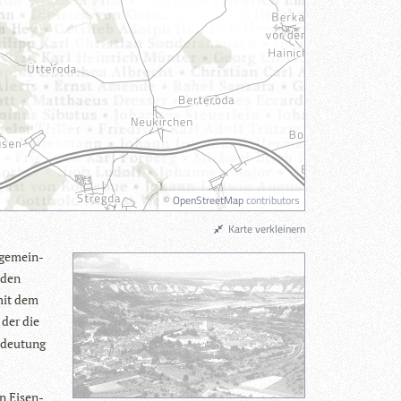
©
OpenStreetMap
contributors
Karte verkleinern
­ge­mein­
 den
 mit dem
, der die
Bedeu­tung
in Eisen­