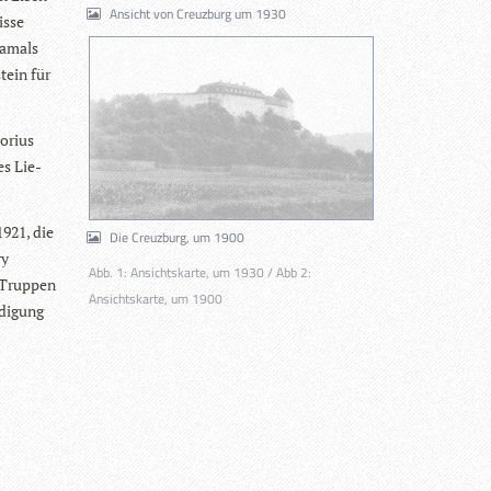
Ansicht von Creuzburg um 1930
isse
 damals
stein für
o­rius
es Lie­
1921, die
Die Creuzburg, um 1900
ry
Abb. 1: Ansichtskarte, um 1930 / Abb 2:
-Trup­pen
Ansichtskarte, um 1900
di­gung