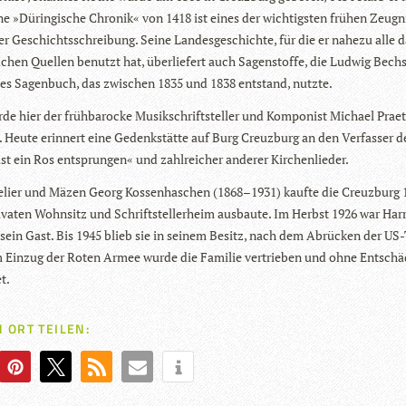
ne »Dürin­gi­sche Chro­nik« von 1418 ist eines der wich­tigs­ten frü­hen Zeug­n
ger Geschichts­schrei­bung. Seine Lan­des­ge­schichte, für die er nahezu alle
i­chen Quel­len benutzt hat, über­lie­fert auch Sagen­stoffe, die Lud­wig Bech­
­tes Sagen­buch, das zwi­schen 1835 und 1838 ent­stand, nutzte.
e hier der früh­ba­ro­cke Musik­schrift­stel­ler und Kom­po­nist Michael Prae­t
. Heute erin­nert eine Gedenk­stätte auf Burg Creuz­burg an den Ver­fas­ser d
ist ein Ros ent­sprun­gen« und zahl­rei­cher ande­rer Kirchenlieder.
­lier und Mäzen Georg Kos­sen­ha­schen (1868–1931) kaufte die Creuz­burg 
i­va­ten Wohn­sitz und Schrift­stel­l­er­heim aus­baute. Im Herbst 1926 war Har
ein Gast. Bis 1945 blieb sie in sei­nem Besitz, nach dem Abrü­cken der US
Ein­zug der Roten Armee wurde die Fami­lie ver­trie­ben und ohne Ent­schä­
t.
 ORT TEILEN: