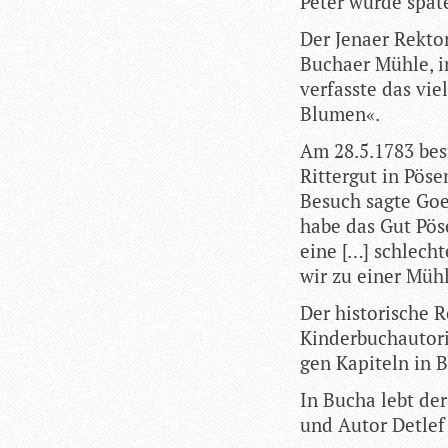
Peter wurde spä­t
Der Jenaer Rek­to
Buchaer Mühle, in
ver­fasste das vie
Blumen«.
Am 28.5.1783 bes
Rit­ter­gut in Pös
Besuch sagte Goe­t
habe das Gut Pöse
eine […] schlecht
wir zu einer Mühl
Der his­to­ri­sche
Kin­der­buch­au­to
gen Kapi­teln in 
In Bucha lebt der 1
und Autor Det­lef