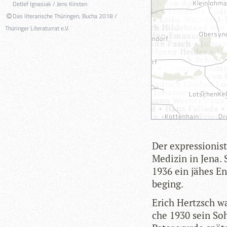
Detlef Ignasiak / Jens Kirsten
Das literarische Thüringen, Bucha 2018 /
Thüringer Literaturrat e.V.
Der expres­sio­nis
Medi­zin in Jena. 
1936 ein jähes En
beging.
Erich Hertzsch war
che 1930 sein So