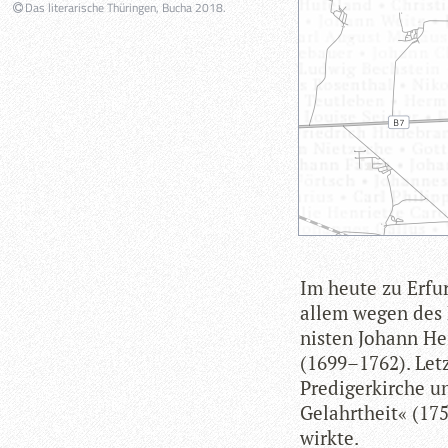
Das literarische Thüringen, Bucha 2018.
Im heute zu Erfurt
allem wegen des F
nis­ten Johann He
(1699–1762). Letz­
Pre­di­ger­kir­che 
Gelahrt­heit« (1758
wirkte.