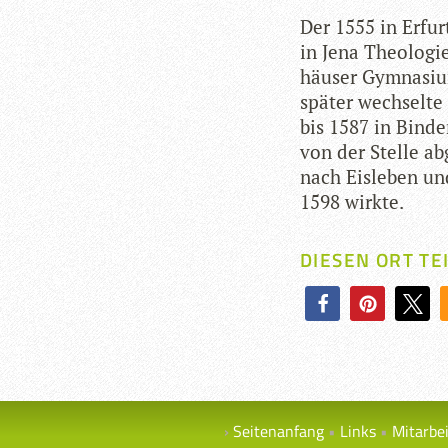
Der 1555 in Erfur
in Jena Theo­lo­gi
häu­ser Gym­na­siu
spä­ter wech­selt
bis 1587 in Bin­de
von der Stelle abg
nach Eis­le­ben u
1598 wirkte.
DIESEN ORT TE
Seitenanfang
Links
Mitarbe