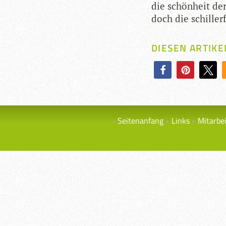
die schön­heit de
doch die schil­ler­
DIESEN ARTIKE
Seitenanfang
Links
Mitarbe