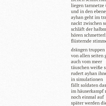
lie­gen tarn­netz
und in den ebe­n
ayhan geht im t
nackt zwi­schen 
schläft der halb
hören schmetterl
flüs­ternde stim­
drän­gen truppen
von allen sei­ten
auch vom meer
täu­schen weiße s
rudert ayhan ihn
in simulationen
fällt sol­da­ten da
im häu­ser­kampf r
noch ein­mal auf
spä­ter wer­den di