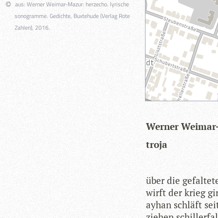
aus: Werner Weimar-Mazur: herzecho. lyrische
sonogramme. Gedichte, Buxtehude (Verlag Rote
Zahlen), 2016.
Wer­ner Weimar
troja
über die gefal­te­
wirft der krieg g
ayhan schläft sei
zie­hen schil­ler­fa