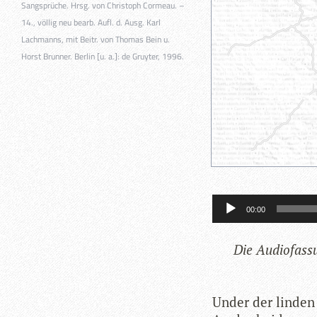
Sangsprüche. Hrsg. von Christoph Cormeau. –
14., völlig neu bearb. Aufl. d. Ausg. Karl
Lachmanns, mit Beitr. von Thomas Bein u.
Horst Brunner. Berlin [u. a.]: de Gruyter, 1996.
Audio-
Player
00:00
Die Audio­fas­
Under der linden