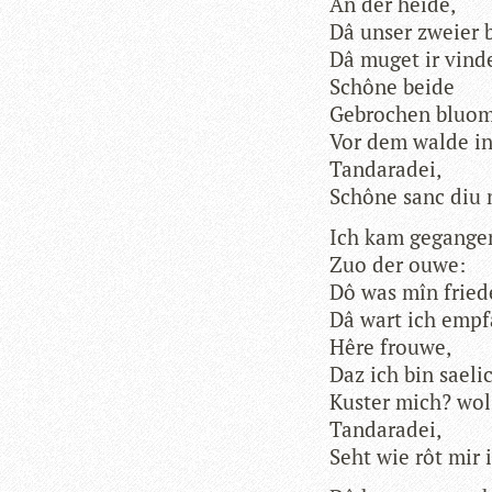
An der heide,
Dâ unser zweier 
Dâ muget ir vind
Schône beide
Gebro­chen bluo­
Vor dem walde in
Tandaradei,
Schône sanc diu 
Ich kam gegange
Zuo der ouwe:
Dô was mîn frie­
Dâ wart ich empf
Hêre frouwe,
Daz ich bin sae­l
Kus­ter mich? wol
Tandaradei,
Seht wie rôt mir 