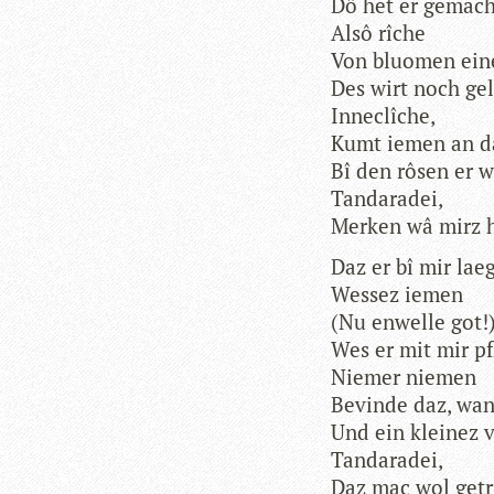
Dô het er gemac
Alsô rîche
Von bluo­men eine
Des wirt noch ge
Inneclîche,
Kumt iemen an da
Bî den rôsen er 
Tandaradei,
Mer­ken wâ mirz h
Daz er bî mir lae
Wes­sez iemen
(Nu enwelle got!)
Wes er mit mir pf
Nie­mer niemen
Bevinde daz, wan
Und ein klei­nez 
Tandaradei,
Daz mac wol getri