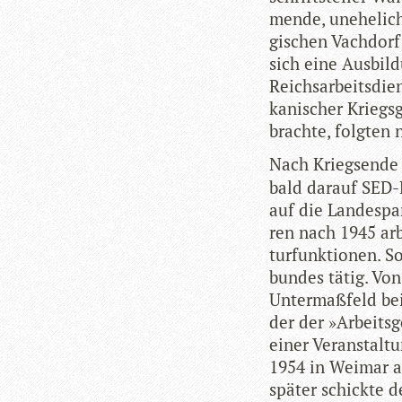
mende, unehe­li­c
gi­schen Vach­dorf
sich eine Aus­bil­
Reichs­ar­beits­di
ka­ni­scher Kriegs­
brachte, folg­ten
Nach Kriegs­ende 
bald dar­auf SED-
auf die Lan­des­pa
ren nach 1945 arbe
tur­funk­tio­nen. S
bun­des tätig. Vo
Unter­maß­feld be
der der »Arbeits­
einer Ver­an­stal­
1954 in Wei­mar a
spä­ter schickte d