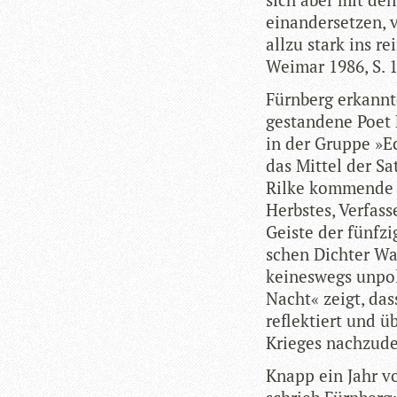
ein­an­der­set­zen,
allzu stark ins rein
Wei­mar 1986, S. 
Fürn­berg erkannt
gestan­dene Poet F
in der Gruppe »Ec
das Mit­tel der S
Rilke kom­mende se
Herbs­tes, Ver­fas­
Geiste der fünf­zi
schen Dich­ter Wal
kei­nes­wegs unpo­
Nacht« zeigt, dass
reflek­tiert und ü
Krie­ges nach­zu­d
Knapp ein Jahr vo