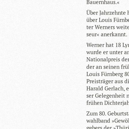
Bauernhaus.«
Über Jahr­zehnte h
über Louis Fürn­b
ter Wer­ners wei­t
seur« anerkannt.
Wer­ner hat 18 Lyr
wurde er unter a
Natio­nal­preis de
der an sei­nen frü
Louis Fürn­berg 80
Preis­trä­ger aus 
Harald Ger­lach, e
ser Gele­gen­heit 
frü­hen Dichterja
Zum 80. Geburts­t
wahl­band »Gewöhn
ge­bers der »Thü­r