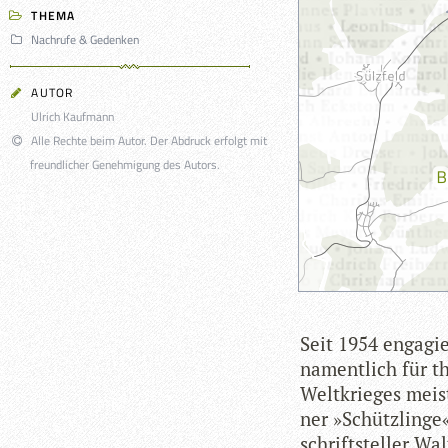
THEMA
Nachrufe & Gedenken
AUTOR
Ulrich Kaufmann
Alle Rechte beim Autor. Der Abdruck erfolgt mit
freundlicher Genehmigung des Autors.
Seit 1954 enga­gie
nament­lich für th
Welt­krie­ges meis
ner »Schütz­linge«
schrift­stel­ler Wa