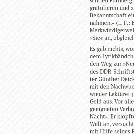
schrieb Fürn­berg:
gra­tu­lie­ren und 
Bekannt­schaft ein
nah­men.« (L. F.: B
Merk­wür­di­ger­we
»Sie« an, obgleich
Es gab nichts, wo
dem Lyrik­bänd­ch
den Weg zur »Neue
des DDR-Schrift­st
ter Gün­ther Dei­
mit den Nach­wuch
wie­der Lek­tü­re­
Geld aus. Vor al
geeig­ne­ten Ver­l
Nacht«. Er klopfte
Welt an, ver­sucht
mit Hilfe sei­nes