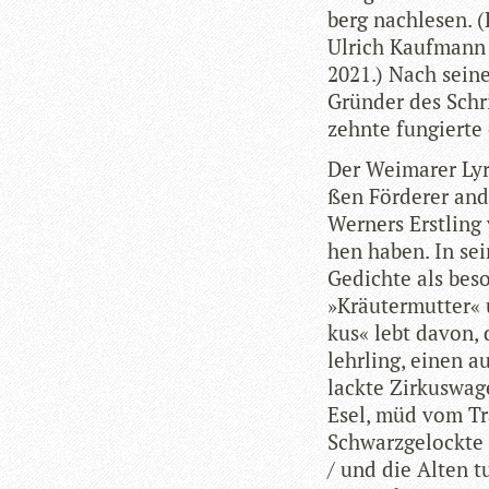
berg nach­le­sen.
Ulrich Kauf­mann 
2021.) Nach sei­ne
Grün­der des Schri
zehnte fun­gierte 
Der Wei­ma­rer Lyr
ßen För­de­rer and
Wer­ners Erst­lin
hen haben. In sein
Gedichte als beson
»Kräu­ter­mut­ter« 
kus« lebt davon, 
lehr­ling, einen au
lackte Zir­kus­wa­
Esel, müd vom Tra­
Schwarz­ge­lockte 
/ und die Alten tu