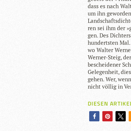
dass es nach Wal­
um ihn gewor­den« 
Land­schafts­dich­t
ren sei ihm der »
gen. Des Dich­ter
hun­derts­ten Mal.
wo Wal­ter Wer­ne
Wer­ner-Steig, de
beschei­de­ner Sch
Gele­gen­heit, die
gehen. Wer, wenn 
nicht völ­lig in Ve
DIESEN ARTIKE