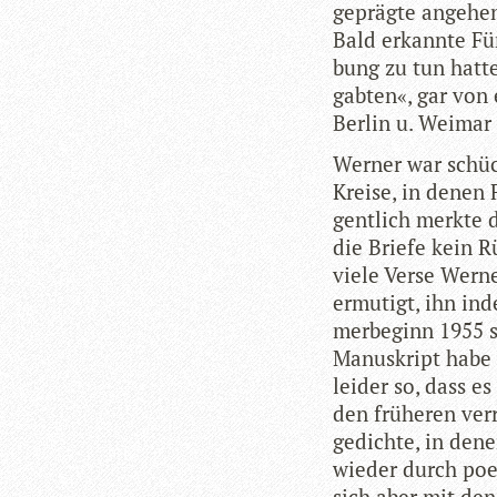
geprägte ange­hen
Bald erkannte Für
bung zu tun hatte
gab­ten«, gar von 
Ber­lin u. Wei­mar 
Wer­ner war schüc
Kreise, in denen 
gent­lich merkte 
die Briefe kein R
viele Verse Wer­ne
ermu­tigt, ihn ind
mer­be­ginn 1955 
Manu­skript habe i
lei­der so, dass e
den frü­he­ren ver
ge­dichte, in den
wie­der durch poe­
sich aber mit den 