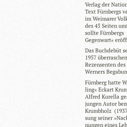
Ver­lag der Natio
Text Fürn­bergs v
im Wei­ma­rer Volk
des 45 Sei­ten umf
sollte Fürn­bergs
Gegen­wart« eröf
Das Buch­de­büt se
1957 über­ra­schen
Rezen­sen­ten des
Wer­ners Bega­bu
Fürn­berg hatte W
ling« Eck­art Krumb
Alfred Kurella ge
jun­gen Autor be
Krumbholz (1937–1
sung sei­ner »Nach
nun­gen eines Leh