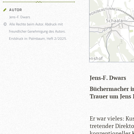
AUTOR
Jens-F. Dwars
Alle Rechte beim Autor. Abdruck mit
freundlicher Genehmigung des Autors.
Erstdruck in: Palmbaum, Heft 2/2025.
Jens‑F. Dwars
Bücher­ma­cher i
Trauer um Jens
Er war vie­les: Ku
tre­ten­der Direk­t
kon­zep­tio­nel­ler