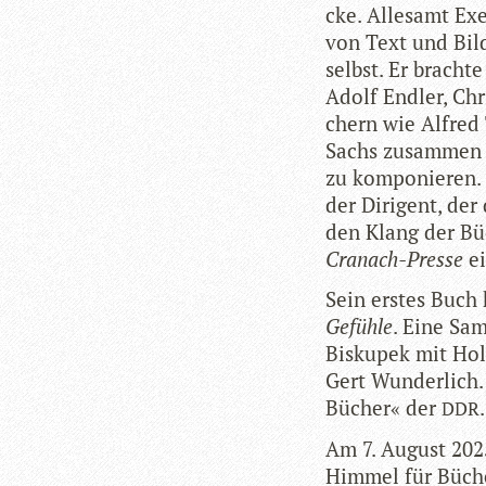
cke. Alle­samt Exe
von Text und Bild
selbst. Er bracht
Adolf End­ler, Chr
chern wie Alfred T
Sachs zusam­men u
zu kom­po­nie­ren.
der Diri­gent, de
den Klang der Büc
Cra­nach-Presse
ei
Sein ers­tes Buch
Gefühle
. Eine Sam
Bis­ku­pek mit Hol
Gert Wun­der­lich
Bücher« der
.
DDR
Am 7. August 2025
Him­mel für Büche