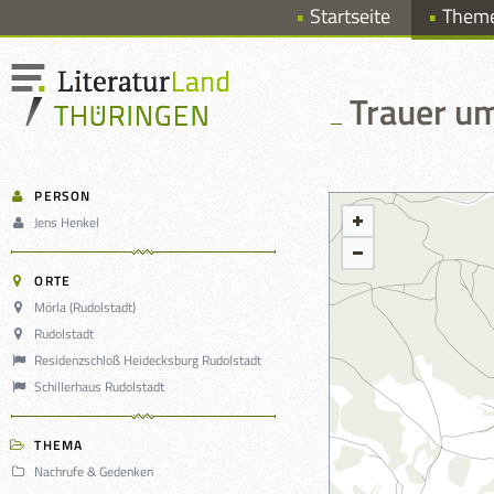
Startseite
Them
Trauer um
PERSON
Jens Henkel
ORTE
Mörla (Rudolstadt)
Rudolstadt
Residenzschloß Heidecksburg Rudolstadt
Schillerhaus Rudolstadt
THEMA
Nachrufe & Gedenken