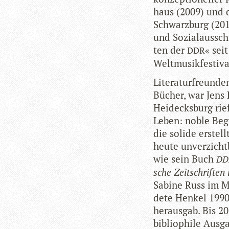
haus (2009) und de
Schwarz­burg (2018
und Sozi­al­aus­sc
ten der
« sei
DDR
Welt­mu­sik­fes­ti­
Lite­ra­tur­freun­d
Bücher, war Jens H
Hei­decks­burg rie
Leben: noble Begl
die solide erstell
heute unver­zicht­
wie sein Buch
DD
sche Zeit­schrif­ten
Sabine Russ im Me
dete Hen­kel 199
her­aus­gab. Bis 2
biblio­phile Aus­ga