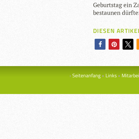
Geburts­tag ein Z
bestau­nen dürft
DIESEN ARTIKE
Seitenanfang
Links
Mitarbe