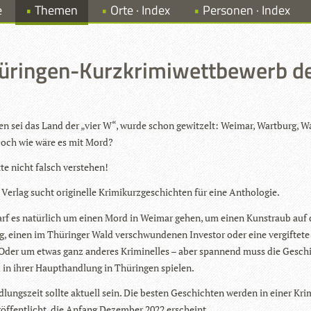
e
Themen
Orte · Index
Personen · Index
üringen-Kurzkrimiwettbewerb de
gen sei das Land der „vier W“, wurde schon gewit­zelt: Wei­mar, Wart­burg, 
Doch wie wäre es mit Mord?
tte nicht falsch verstehen!
Ver­lag sucht ori­gi­nelle Kri­mi­kurz­ge­schich­ten für eine Anthologie.
rf es natür­lich um einen Mord in Wei­mar gehen, um einen Kunst­raub auf 
g, einen im Thü­rin­ger Wald ver­schwun­de­nen Inves­tor oder eine ver­gif­tete
der um etwas ganz ande­res Kri­mi­nel­les – aber span­nend muss die Gesch
 in ihrer Haupt­hand­lung in Thü­rin­gen spielen.
­lungs­zeit sollte aktu­ell sein. Die bes­ten Geschich­ten wer­den in einer Krim
er­öf­fent­licht, die Anfang Dezem­ber 2022 erscheint.