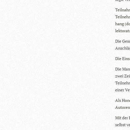
Teil­nah­
Teil­neh
hang (do
lektorat
Die Gesc
Anschläg
Die Ein­
Die Manu
zwei Zei
Teil­neh
einer Ve
Als Hono­
Autoren­
Mit der 
selbst v