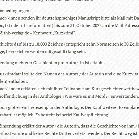
me­be­din­gun­gen:
­mer/-innen sen­den ihr deutsch­spra­chi­ges Manu­skript bitte als Mail mit Da
c, txt oder rtf, unfor­ma­tiert) bis zum 31. Okto­ber 2022 an die Mail-Adress
@thk-verlag.de – Kenn­wort „Kurz­krimi“.
hichte darf bis zu 18.000 Zei­chen (ent­spricht zehn Norm­sei­ten je 30 Zei­l
e, Leer­zei­chen wer­den mit­ge­zählt) lang sein.
sen­dung meh­re­rer Geschich­ten pro Autor/-in ist erlaubt.
­skript­da­tei sollte den Namen des Autors / der Autorin und eine Kurz­vita 
­len) enthalten.
­mer/-innen erklä­ren sich mit ihrer Teil­nahme am Kurz­ge­schich­ten­wett­be­
r­öf­fent­li­chung in der Antho­lo­gie »Wie wäre es mit Mord?« einverstanden.
rar gibt es ein Frei­ex­em­plar der Antho­lo­gie. Der Kauf wei­te­rer Exem­plar
ra­batt ist mög­lich. Es besteht kei­ner­lei Kaufverpflichtung!
Ein­sen­dung erklärt der Autor / die Autorin, dass die Geschichte von ihm / 
er­fasst wurde und keine Rechte Drit­ter ver­letzt wer­den. Der Rechts­weg ist