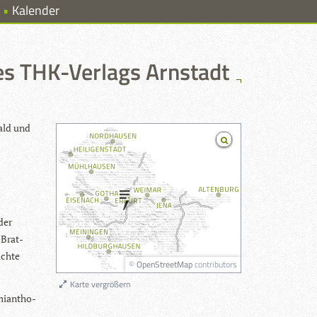
Kalender
s THK-Verlags Arnstadt
Wald und
der
 Brat­
ichte
©
OpenStreetMap
contributors
Karte vergrößern
i­an­tho­