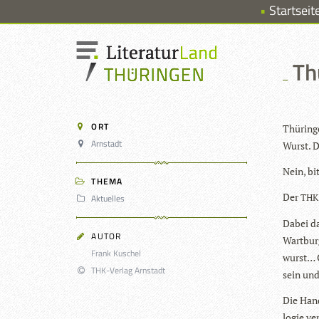
Startseit
Th
ORT
Thü­rin­
Arnstadt
Wurst. 
Nein, bi
THEMA
Der
Aktuelles
THK
Dabei da
AUTOR
Wart­bur
Frank Kuschel
wurst… O
THK-Verlag Arnstadt
sein und
Die Hand
lo­gie v