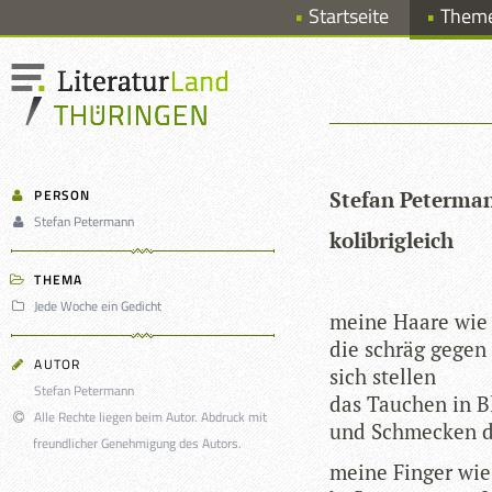
Startseite
Them
PERSON
Ste­fan Peterma
Stefan Petermann
koli­bri­gleich
THEMA
Jede Woche ein Gedicht
meine Haare wie
die schräg gegen
AUTOR
sich stellen
Stefan Petermann
das Tau­chen in B
Alle Rechte liegen beim Autor. Abdruck mit
und Schme­cken d
freundlicher Genehmigung des Autors.
meine Fin­ger wie