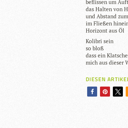
beflis­sen um Auf
das Hal­ten von 
und Abstand zu
im Flie­ßen hin­ei
Hori­zont aus Öl
Koli­bri sein
so bloß
dass ein Klat­sch
mich aus die­ser
DIESEN ARTIKE