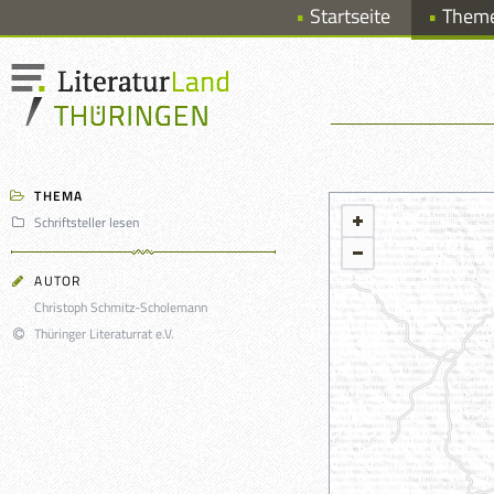
Startseite
Them
THEMA
Schriftsteller lesen
AUTOR
Christoph Schmitz-Scholemann
Thüringer Literaturrat e.V.