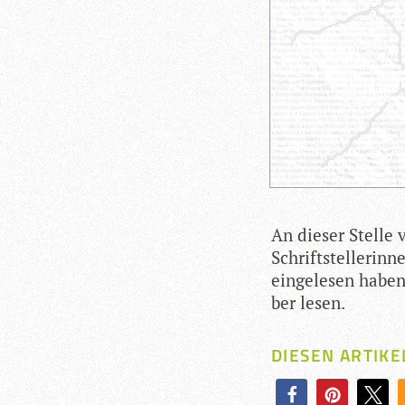
An die­ser Stelle 
Schrift­stel­le­rin
ein­ge­le­sen habe
ber lesen.
DIESEN ARTIKE