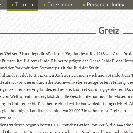
e
Themen
Orte · Index
Personen · Index
Greiz
er Wei­ßen Els­ter liegt die »Perle des Vogt­lan­des«. Bis 1918 war Greiz Resi
r Fürs­ten Reuß älte­rer Linie. Bis heute prä­gen das Obere Schloß, das Unte
und der Park mit dem Som­mer­pa­lais das Bild der Stadt.
ahr­hun­dert erlebte Greiz einen Auf­stieg zu einem wich­ti­gen Stand­ort der 
 Heute ist von die­ser durch die Baum­woll­we­be­rei aus­ge­lös­ten Stel­lung, di
e gro­ßen Teil des Vogt­lan­des erstreckte, kaum etwas übrig geblie­ben. Da,
e von Welt­ruf ent­stan­den, läßt sich die Geschichte nur noch im Museum 
hen; im Unte­ren Schloß ist heute eine Tex­til­schau­werk­statt ein­ge­rich­tet. A
s gleich­na­mi­gen Land­krei­ses mit etwa 22.000 Ein­woh­nern ist Greiz ein
entrum.
­denz­tra­di­tion begann bereits 1306 mit den Gra­fen von Reuß, die 1449 die 
nd Ober­greiz teil­ten, wes­we­gen es auch zwei Resi­denz­schlös­ser gibt. Mehr