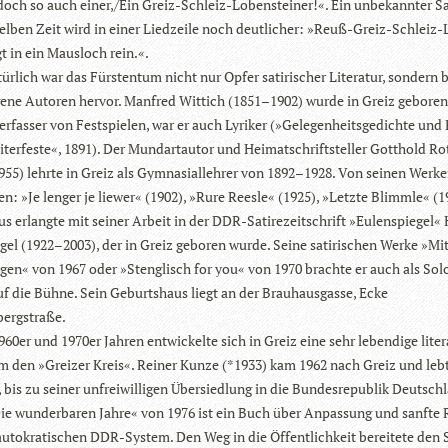
doch so auch einer,/Ein Greiz-Schleiz-Loben­stei­ner!«. Ein unbe­kann­ter Sati
sel­ben Zeit wird in einer Lied­zeile noch deut­li­cher: »Reuß-Greiz-Schleiz
gt in ein Maus­loch rein.«.
r­lich war das Fürs­ten­tum nicht nur Opfer sati­ri­scher Lite­ra­tur, son­dern
ene Autoren her­vor. Man­fred Wit­tich (1851–1902) wurde in Greiz gebo­ren
er­fas­ser von Fest­spie­len, war er auch Lyri­ker (»Gele­gen­heits­ge­dichte und
­ter­feste«, 1891). Der Mund­art­au­tor und Hei­mat­schrift­stel­ler Gott­hold Ro
55) lehrte in Greiz als Gym­na­si­al­leh­rer von 1892–1928. Von sei­nen Wer­k
en: »Je len­ger je lie­wer« (1902), »Rure Reesle« (1925), »Letzte Blimmle« (1
tus erlangte mit sei­ner Arbeit in der DDR-Sati­re­zeit­schrift »Eulen­spie­gel«
­gel (1922–2003), der in Greiz gebo­ren wurde. Seine sati­ri­schen Werke »Mi
­gen« von 1967 oder »Steng­lisch for you« von 1970 brachte er auch als Solo
 auf die Bühne. Sein Geburts­haus liegt an der Brau­haus­gasse, Ecke
bergstraße.
60er und 1970er Jah­ren ent­wi­ckelte sich in Greiz eine sehr leben­dige lite­ra
 den »Grei­zer Kreis«. Rei­ner Kunze (*1933) kam 1962 nach Greiz und lebt
 bis zu sei­ner unfrei­wil­li­gen Über­sied­lung in die Bun­des­re­pu­blik Deutsch
e wun­der­ba­ren Jahre« von 1976 ist ein Buch über Anpas­sung und sanfte 
auto­kra­ti­schen DDR-Sys­tem. Den Weg in die Öffent­lich­keit berei­tete den 