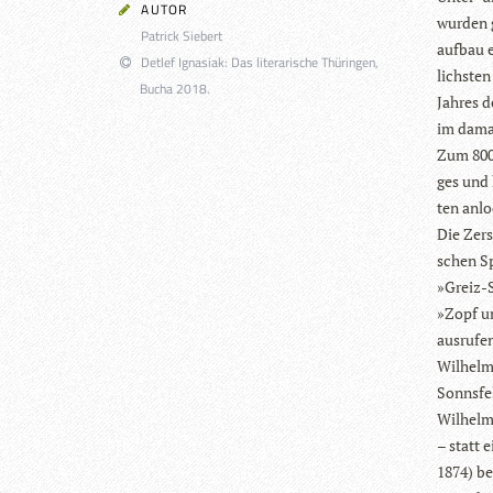
AUTOR
wur­den 
Patrick Siebert
auf­bau 
Detlef Ignasiak: Das literarische Thüringen,
lichs­ten
Bucha 2018.
Jah­res d
im dama­
Zum 800.
ges und 
ten anl
Die Zer­s
schen Sp
»Greiz-S
»Zopf un
ausrufe
Wil­hel­
Sonns­fe
Wil­hel­
– statt 
1874) bea