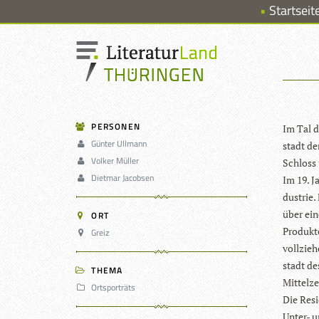
Startseit
PERSONEN
Im Tal d
Günter Ullmann
stadt de
Volker Müller
Schloss 
Dietmar Jacobsen
Im 19. J
dus­trie.
über ein
ORT
Pro­dukt
Greiz
voll­zie­
stadt de
THEMA
Mittelz
Ortsporträts
Die Resi
Unter- u