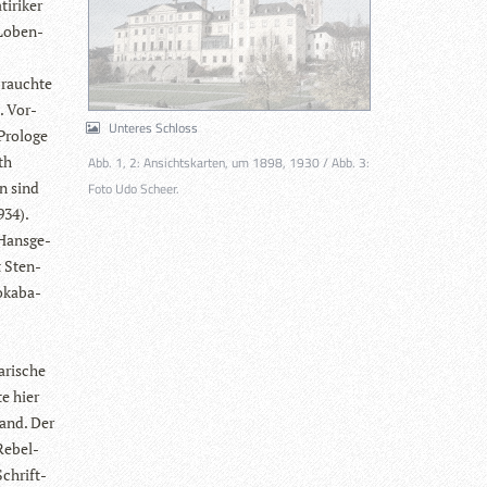
­ri­ker
-Loben­
 brauchte
. Vor­
Unteres Schloss
 Pro­loge
th
Abb. 1, 2: Ansichtskarten, um 1898, 1930 / Abb. 3:
en sind
Foto Udo Scheer.
934).
 Hans­ge­
t Sten­
­ka­ba­
­ri­sche
e hier
­land. Der
Rebel­
Schrift­