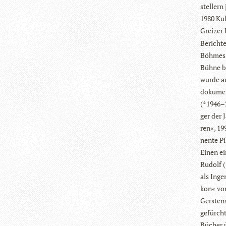
stel­ler
1980 Kul­
Grei­zer 
Berichte 
Böh­mes 
Bühne bo
wurde auc
doku­men
(*1946–2
ger der 
ren«, 199
nente Pil
Einen ein
Rudolf (
als Inge­
kon« von
Gers­ten­
gefürch­t
Bücher ü