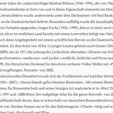
n jener Jahre der undurch­sich­tige Man­fred Böhme (1944–1995), der von 196
tur­bund­se­kre­tär in Greiz war und in die­ser Eigen­schaft einer­seits ein Mo
Lite­ra­tur­le­bens wurde, ande­rer­seits unter dem Deck­na­men »
Paul Bon­k
IM
an die Staats­si­cher­heit lie­ferte. Beson­ders auf­fäl­lig wurde die Janus­köp­fi
im Ver­hal­ten gegen­über Jür­gen Fuchs (1950–1999), dem er in Greiz noch 
t, als er im rest­li­chen Land bereits mit einem Lese­ver­bot belegt war. Natü
h diese Ange­le­gen­heit mit einem schrift­li­chen Bre­vier an die Staats­si­ch
­tiert. Zu dem Kreis von 10 bis 15 jun­gen Leu­ten gehörte auch Gün­ter Ull
009), der ab 1971 die Lei­tung des Lyrik­zir­kels über­nahm. Ull­mann war Sc
Jazz­for­ma­tion »media nox« und Lyri­ker (»erd­licht. Gedichte und Prosa aus
9). Ein lite­ra­ri­sches Denk­mal für dem Kreis ver­fasste Vol­ker Mül­ler mit »
z­ver­gif­tun­gen. Por­traits« von 2002.
­drucks­vol­len Ehren­ti­tel erwarb sich der Feuil­le­to­nist und Sati­ri­ker Mich
1961–2007): »Deutsch­lands gefürch­tets­ter Bier­trin­ker«. Mit sei­nem Hin­te
nieur für Braue­rei­tech­nik und sei­ner bis­si­gen Art ana­ly­sierte er in »Bier! 
 1997 und »2000 Biere. Der end­gül­tige Atlas für die ganze Bier­welt« von 2
saft­land­schaft der­art, dass er schon bald von deut­schen Braue­rei­be­sit­zern
et war. Dar­über hin­aus war er für das Sati­re­ma­ga­zin »Tita­nic« tätig und s
ber Greiz, Rock­mu­sik und Pilze.