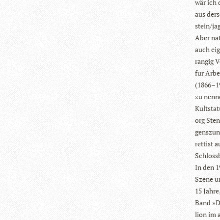
wär ich 
aus der­
stein/­ja
Aber natü
auch eig
ran­gig V
für Arbei
(1866–19
zu nen­n
Kult­sta­
org Sten
gens­zun
ret­tist
Schloss
In den 19
Szene um
15 Jahre,
Band »Di
lion im 