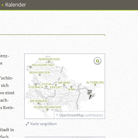
Kalender
­denz­
re
Tuch­in­
e sich
 wo einst
nach­
ls Kreis­
©
OpenStreetMap
contributors
Karte vergrößern
Stadt in
­fach