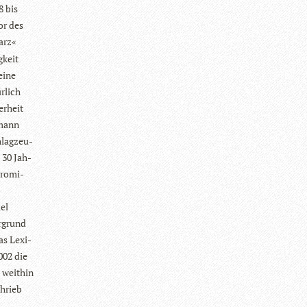
8 bis
tor des
arz«
g­keit
eine
r­lich
er­heit
­mann
hlag­zeu­
 30 Jah­
Pro­mi­
ael
r­grund
Das Lexi­
002 die
 weit­hin
chrieb