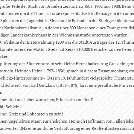
große Teile der Stadt von Brän­den zer­stört, so 1802, 1902 und 1908. Beim 
ent­stan­den um die Tho­mas­straße reprä­sen­ta­tive Stra­ßen­züge in den unte
 Spiel­ar­ten des Jugend­stils. Eine dunkle Epi­sode in der Stadt­ge­schichte w
es Natio­nal­so­zia­lis­mus, in denen über 800 Men­schen einer Zwangs­ste­ri­li­s
li­gen Lan­des­kran­ken­haus in der Wich­mann­straße unter­zo­gen wurden.
 Jubi­läum der Erst­erwäh­nung 1209 war die Stadt Aus­trä­ger des 12. Thü­rin­
konnte unter dem Motto »Greiz hat Reiz« 210.000 Besu­cher zu den Fei­er­li
ocken.
plit­te­rung des Fürs­ten­tums in sehr kleine Herr­schaf­ten trug Greiz eini­gen li
ott ein. Hein­rich Heine (1797–1856) sprach in die­sem Zusam­men­hang vo
chleiz-Hin­ter­pom­mern«. Das im 19. Jahr­hun­dert viel­ge­spielte Thea­ter­st
d Schwert« von Karl Gutz­kow (1811–1878) lässt eine preu­ßi­sche Prin­zes­
n:
mine: Und uns lie­ber wün­schen, Prin­zes­sin von Reuß –
ld: Schleiz –
mine: Greiz und Loben­stein zu sein!
einen unge­lieb­ten Mann zur ehe­li­chen. Hein­rich Hoff­mann von Fal­lers­le­b
nt­wor­tet 1845 eine amt­li­che Ver­laut­ba­rung eines Reu­ßen­fürs­ten sar­kas­