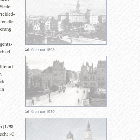
Wie­der­
r­schied­
aren die
ie­rung
gen­ta­
Greiz um 1898
ch­kei­
te­ra­ri­
n
ück
sin
Greiz um 1930
en (1798–
tisch: »O