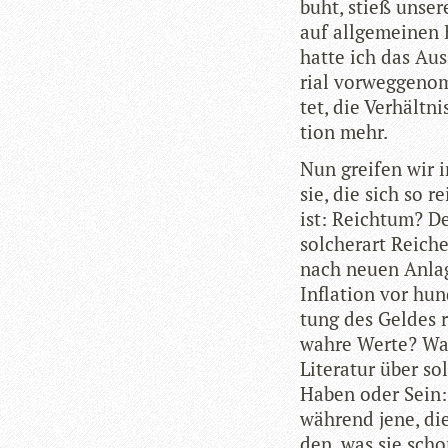
buht, stieß unse­
auf all­ge­mei­nen
hatte ich das Aus
rial vor­weg­ge­n
tet, die Ver­hält­n
tion mehr.
Nun grei­fen wir in
sie, die sich so r
ist: Reich­tum? D
sol­cher­art Rei­c
nach neuen Anla­g
Infla­tion vor hun
tung des Gel­des 
wahre Werte? Was 
Lite­ra­tur über s
Haben oder Sein: W
wäh­rend jene, die
den, was sie scho