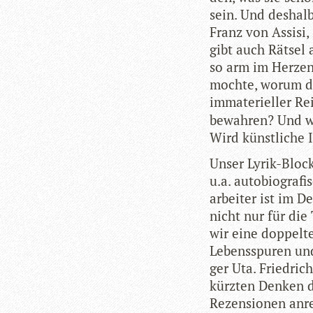
sein. Und des­halb
Franz von Assisi,
gibt auch Rät­sel 
so arm im Her­zen
mochte, worum der
imma­te­ri­el­ler 
bewah­ren? Und wo
Wird künst­li­che 
Unser Lyrik-Block
u.a. auto­bio­gra­
ar­bei­ter ist im 
nicht nur für die 
wir eine dop­pelt
Lebens­spu­ren un
ger Uta. Fried­ric
kürz­ten Den­ken d
Rezen­sio­nen anr