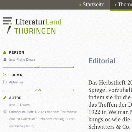
Startseite
Them
PERSON
Editorial
Jens-Fietje Dwars
THEMA
Das Herbst­heft 2
Aktuelles
Spie­gel vor­zu­ha
indem sie ihr die 
AUTOR
das Tref­fen der Da
Jens-F. Dwars
1922 in Wei­mar. 
Palmbaum, Heft 1/2023 mit dem Titelthema:
kungs­los wie die
Was ist Reichtum? Einbandzeichnung: Dieter
Schwit­ters
Co. 
Goltzsche (Berlin).
&