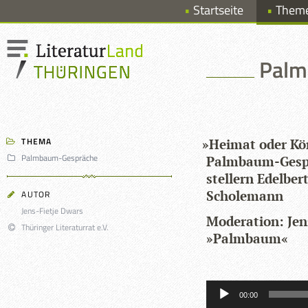
Startseite
Them
Palm
THEMA
»
Hei­mat oder Kö
Palmbaum-Gespräche
Palm­baum-Gesp
stel­lern Edel­be
Scholemann
AUTOR
Jens-Fietje Dwars
Mode­ra­tion: Jen
Thüringer Literaturrat e.V.
»Palm­baum«
Audio-
Player
00:00