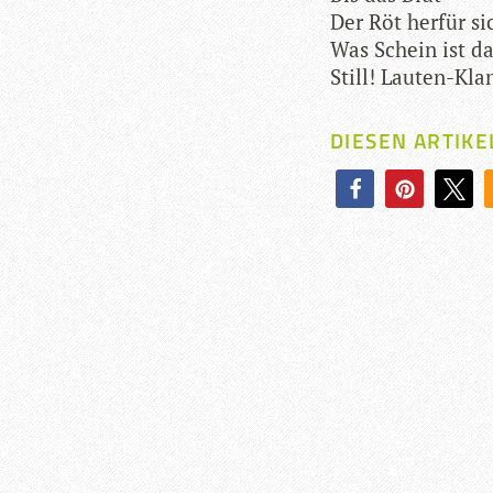
Der Röt her­für si
Was Schein ist da
Still! Lau­ten-Kla
DIESEN ARTIKE