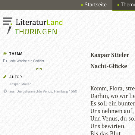
Startseite
Them
THEMA
Kas­par Stieler
Jede Woche ein Gedicht
Nacht-Glü­cke
AUTOR
Kaspar Stieler
Komm, Flora, str
aus: Die geharnischte Venus, Hamburg 1660
Dar­hin, wo wir li
Es soll ein bun­t
Uns neh­men auf,
Und Venus, du so
Uns bewirten,
Bis das Blut