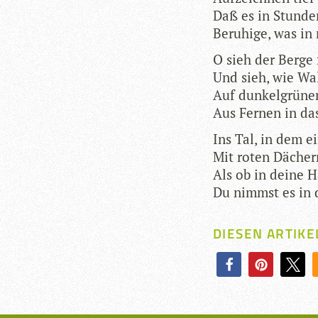
Daß es in Stun­den
Beru­hige, was i
O sieh der Berge 
Und sieh, wie Wa
Auf dun­kel­grü­n
Aus Fer­nen in da
Ins Tal, in dem ei
Mit roten Dächern
Als ob in deine H
Du nimmst es in d
DIESEN ARTIKE