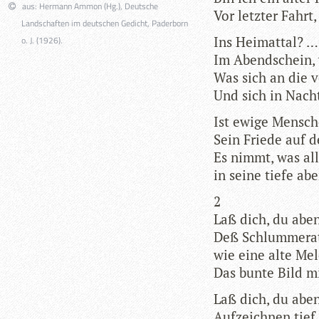
aus: Hermann Ammon (Hg.), Deutsche
Vor letz­ter Fahrt
Landschaften im deutschen Gedicht, Paderborn
Ins Hei­mat­tal? 
o. J. (1926).
Im Abend­schein, v
Was sich an die v
Und sich in Nach
Ist ewige Men­sch
Sein Friede auf d
Es nimmt, was all
in seine tiefe abe
2
Laß dich, du aben
Deß Schlum­mer­a
wie eine alte Mel
Das bunte Bild mi
Laß dich, du abend­
Auf­zeich­nen tie