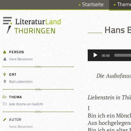
Startseite
Them
Hans 
Audio-
PERSON
Player
00:00
Hans Benzmann
ORT
Die Audio­fas­s
Bad Liebenstein
Lie­ben­stein in Th
THEMA
Jede Woche ein Gedicht
I
Bin ich ein Mönc
AUTOR
Aus hoch­ge­le­ge­
Hans Benzmann
Bin ich ein alter 