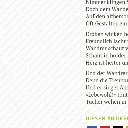
Nim­mer klin­gen 
Doch dem Wan­de
Auf den alt­be­mo
Oft Gestal­ten za
Dro­ben win­ken 
Freund­lich lach
Wand­rer schaut w
Schaut in hol­der
Herz ist hei­ter 
Und der Wand­rer
Denn die Tren­nun
Und er sin­get Ab
»Lebe­wohl!« tön
Tücher wehen in 
DIESEN ARTIKE