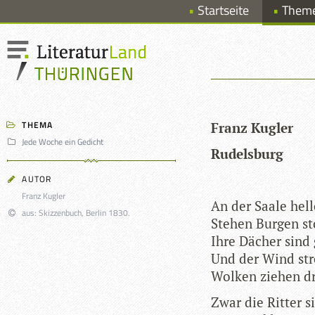
Startseite
Them
THEMA
Franz Kug­ler
Jede Woche ein Gedicht
Rudels­burg
AUTOR
Franz Kugler
An der Saale hel­
aus: Skizzenbuch, Berlin 1830.
Ste­hen Bur­gen s
Ihre Dächer sind 
Und der Wind str
Wol­ken zie­hen dr
Zwar die Rit­ter 