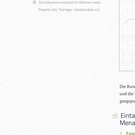
Die Exkursion entstand im Rahmen eines
Projekts des Thüringer Literaturrates e.V.
Die Rund
und die 
gangs­pu
Einta
Menan
Freu