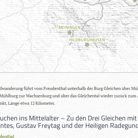
­wan­de­rung führt vom Freu­den­thal unter­halb der Burg Glei­chen über Mü
Mühl­burg zur Wach­sen­burg und über das Glei­chen­tal wie­der zurück zum
nkt. Länge etwa 12 Kilometer.
uchen ins Mittelalter – Zu den Drei Gleichen mit
tes, Gustav Freytag und der Heiligen Radegun
denthal