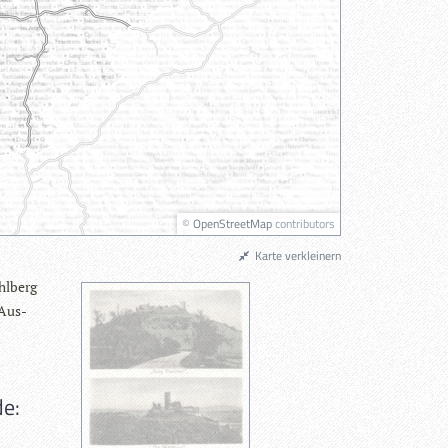
©
OpenStreetMap
contributors
Karte verkleinern
hl­berg
 Aus­
de: