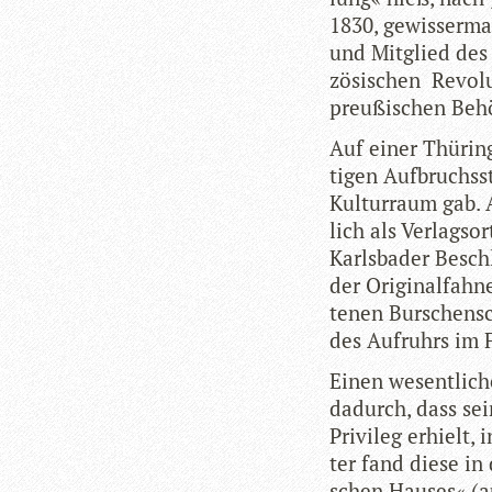
1830, gewis­ser­ma­
und Mit­glied des 
zö­si­schen Revo­l
preu­ßi­schen Be
Auf einer Thü­rin­
ti­gen Auf­bruchs
Kul­tur­raum gab.
lich als Ver­lags­
Karls­ba­der Besc
der Ori­gi­nal­fah
te­nen Bur­schen­s
des Auf­ruhrs im
Einen wesent­li­c
dadurch, dass sei
Pri­vi­leg erhielt,
ter fand diese in
schen Hau­ses« (a