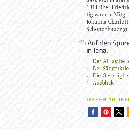
1811 über Fried­r
tig war die Mit­g
Johanna Char­lott
Scho­pen­hauer gew
Auf den Spure
in Jena:
Der Alltag be
Der Sängerkri
Die Geselligk
Ausblick
DIESEN ARTIKE