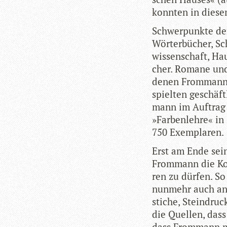
konn­ten in die­s
Schwer­punkte der
Wör­ter­bü­cher, Sc
wis­sen­schaft, Ha
cher. Romane und 
denen From­mann in
spiel­ten geschäf
mann im Auf­trag 
»Far­ben­lehre« in
750 Exemplaren.
Erst am Ende sei­n
From­mann die Kon­
ren zu dür­fen. So
nun­mehr auch and
sti­che, Stein­dru
die Quel­len, das
dass From­mann me