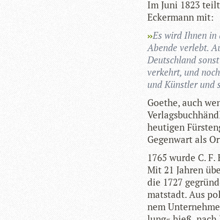
Im Juni 1823 teilt
Ecker­mann mit:
Es wird Ihnen in 
Abende ver­lebt. Au
Deutsch­land sonst
ver­kehrt, und noch 
und Künst­ler und s
Goe­the, auch we
Ver­lags­buch­hän
heu­ti­gen Fürs­ten
Gegen­wart als Ort
1765 wurde C. F. 
Mit 21 Jah­ren üb
die 1727 gegrün­d
mat­stadt. Aus pol
nem Unter­neh­me
lung« hieß, nach J