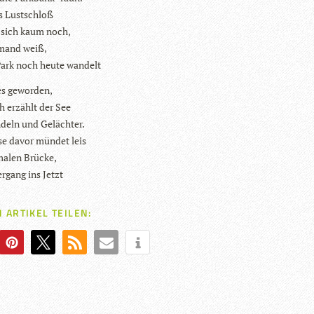
ges Lustschloß
t sich kaum noch,
­mand weiß,
Park noch heute wandelt
t es geworden,
 erzählt der See
deln und Gelächter.
e davor mün­det leis
a­len Brücke,
­gang ins Jetzt
 ARTIKEL TEILEN: