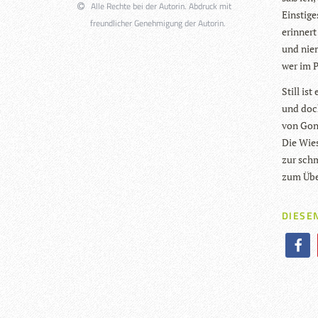
Alle Rechte bei der Autorin. Abdruck mit
Eins­ti­
freundlicher Genehmigung der Autorin.
erin­ner
und nie
wer im 
Still is
und doch
von Gon­
Die Wies
zur schm
zum Über
DIESEN