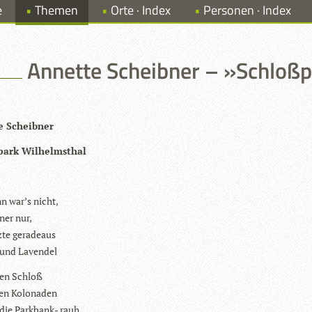
e
Themen
Orte · Index
Personen · Index
Annette Scheibner – »Schloßp
 Scheib­ner
­park Wilhelmsthal
n war’s nicht,
­ner nur,
zte geradeaus
 und Lavendel
en Schloß
nen Kolonaden
 die Park­bank- rauh.