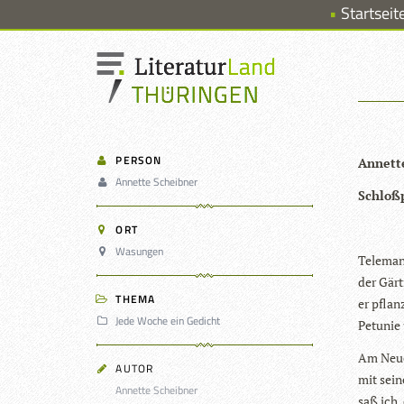
Startseit
PERSON
Annette
Annette Scheibner
Schloß
ORT
Wasungen
Tele­man
der Gärt
THEMA
er pflan
Jede Woche ein Gedicht
Petu­nie
Am Neu
AUTOR
mit sei­
Annette Scheibner
saß ich,