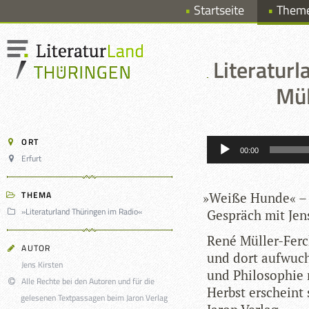
Startseite
Them
Literatur
Mül
Audio-
ORT
Player
00:00
Erfurt
THEMA
»
Weiße Hunde« – De
»Literaturland Thüringen im Radio«
Gespräch mit Jen
René Mül­ler-Fer­
AUTOR
und dort auf­wuchs
Jens Kirsten
und Phi­lo­so­phie
Alle Rechte bei den Autoren und für die
Herbst erscheint 
gelesenen Textpassagen beim Jaron Verlag