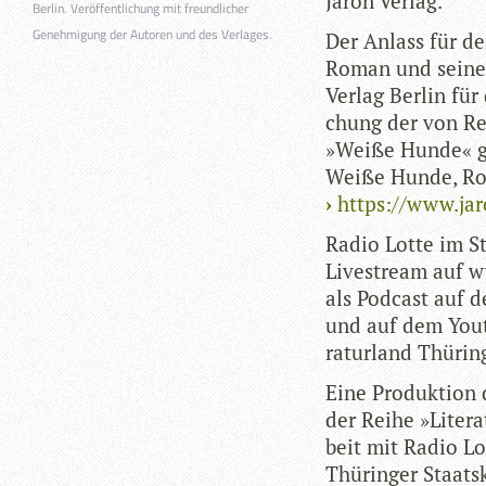
Jaron Verlag.
Berlin. Veröffentlichung mit freundlicher
Genehmigung der Autoren und des Verlages.
Der Anlass für den
Roman und seine 
Ver­lag Ber­lin für
chung der von Re
»Weiße Hunde« gel
Weiße Hunde, Roma
https://www.ja
Radio Lotte im St
Live­stream auf w
als Pod­cast auf 
und auf dem You­tu
ra­tur­land Thü­r
Eine Pro­duk­tion 
der Reihe »Lite­ra
beit mit Radio Lot
Thü­rin­ger Staats