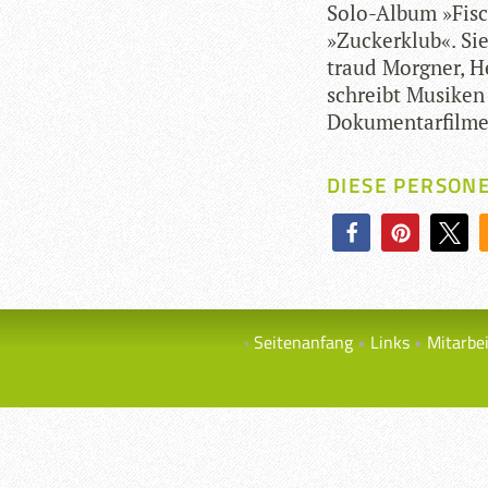
Solo-Album »Fisch
»Zucker­klub«. Si
traud Mor­g­ner, H
schreibt Musi­ken
Dokumentarfilme
DIESE PERSON
Seitenanfang
Links
Mitarbe