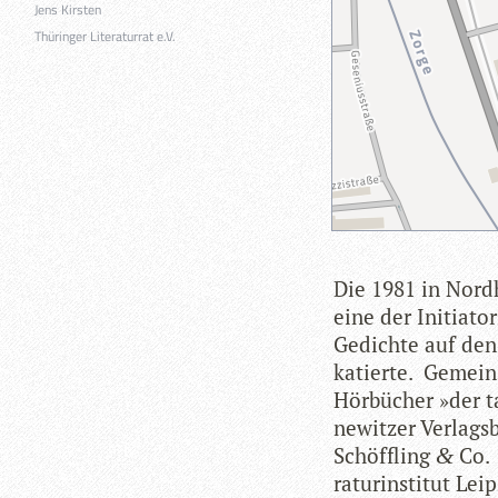
Jens Kirsten
Thüringer Literaturrat e.V.
Die 1981 in Nord­
eine der Initia­to­
Gedichte auf den S
ka­tierte. Gemein
Hör­bü­cher »der 
ne­wit­zer Ver­lag
Schöff­ling
Co. 
&
ra­tur­in­sti­tut Le