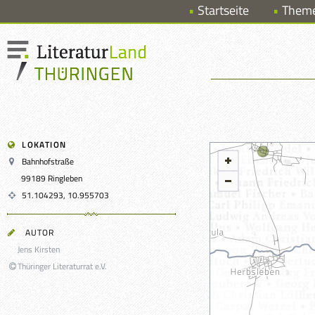
Startseite
Them
LOKATION
Bahnhofstraße
99189 Ringleben
51.104293, 10.955703
AUTOR
Jens Kirsten
Thüringer Literaturrat e.V.