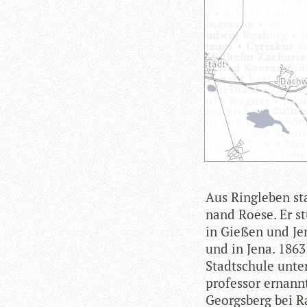
Aus Ring­le­ben st
nand Roese. Er stu
in Gie­ßen und Jen
und in Jena. 1863
Stadt­schule unter
pro­fes­sor ernann
Georgs­berg bei Ra