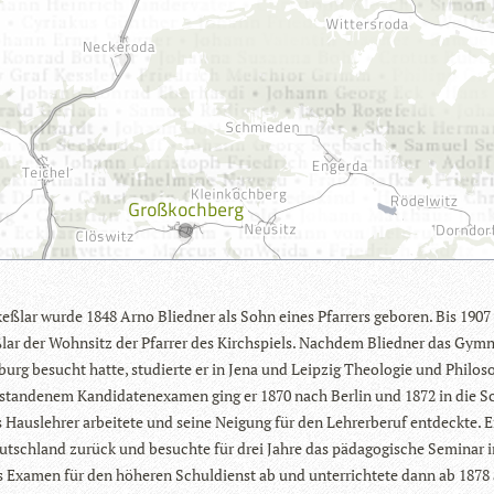
­keß­lar wurde 1848 Arno Blied­ner als Sohn eines Pfar­rers gebo­ren. Bis 1907
ß­lar der Wohn­sitz der Pfar­rer des Kirch­spiels. Nach­dem Blied­ner das Gym­
burg besucht hatte, stu­dierte er in Jena und Leip­zig Theo­lo­gie und Phi­lo­so
tan­de­nem Kan­di­da­ten­ex­amen ging er 1870 nach Ber­lin und 1872 in die S
 Haus­leh­rer arbei­tete und seine Nei­gung für den Leh­rer­be­ruf ent­deckte. 
tsch­land zurück und besuchte für drei Jahre das päd­ago­gi­sche Semi­nar i
s Examen für den höhe­ren Schul­dienst ab und unter­rich­tete dann ab 1878