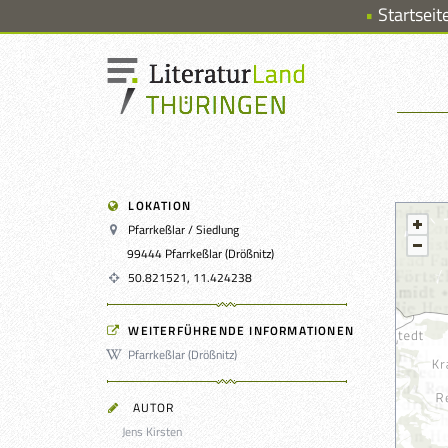
Startseit
LOKATION
Pfarrkeßlar / Siedlung
99444 Pfarrkeßlar (Drößnitz)
50.821521, 11.424238
WEITERFÜHRENDE INFORMATIONEN
Pfarrkeßlar (Drößnitz)
AUTOR
Jens Kirsten