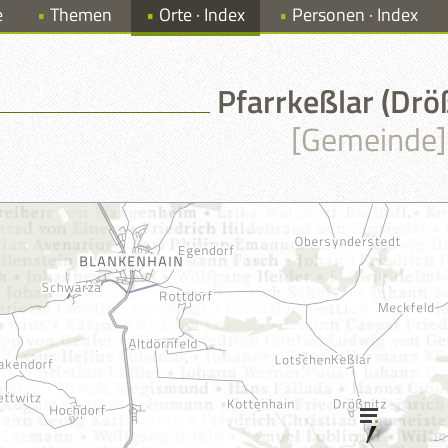
e
Themen
Orte · Index
Personen · Index
Pfarrkeßlar (Drö
[Gemeinde]