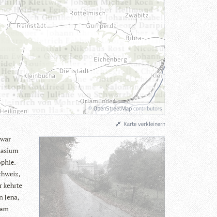
©
OpenStreetMap
contributors
Karte verkleinern
 war
na­sium
­phie.
chweiz,
Er kehrte
n Jena,
 am