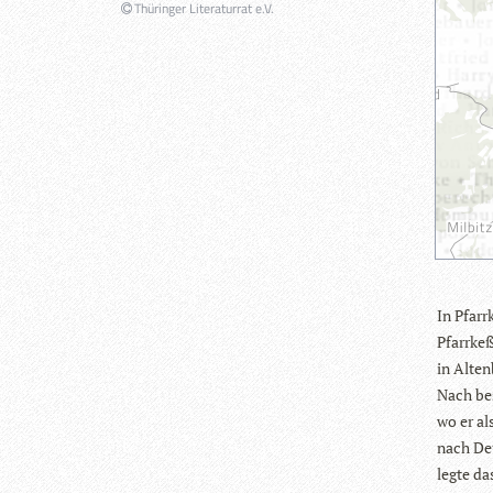
Thüringer Literaturrat e.V.
In Pfarr
Pfarr­ke
in Alten­
Nach bes
wo er als
nach Deu
legte da