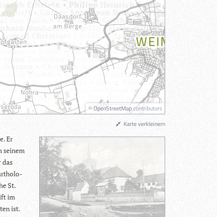
©
OpenStreetMap
contributors
Karte verkleinern
e. Er
h sei­nem
r das
r­tho­lo­
he St.
ift im
ten ist.