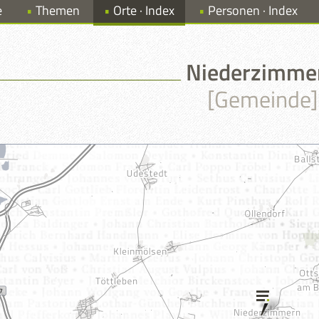
e
Themen
Orte · Index
Personen · Index
Niederzimme
[Gemeinde]