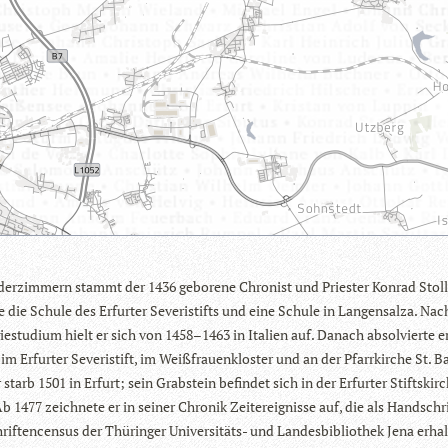
der­zim­mern stammt der 1436 gebo­rene Chro­nist und Pries­ter Kon­rad Stoll
 die Schule des Erfur­ter Seve­ris­tifts und eine Schule in Lan­gen­salza. Nac
gie­stu­dium hielt er sich von 1458–1463 in Ita­lien auf. Danach absol­vierte e
 im Erfur­ter Seve­ris­tift, im Weiß­frau­en­klos­ter und an der Pfarr­kir­che St. Ba
starb 1501 in Erfurt; sein Grab­stein befin­det sich in der Erfur­ter Stifts­kir­c
b 1477 zeich­nete er in sei­ner Chro­nik Zeit­er­eig­nisse auf, die als Hand­schr
if­ten­cen­sus der Thü­rin­ger Uni­ver­si­täts- und Lan­des­bi­blio­thek Jena erhal­