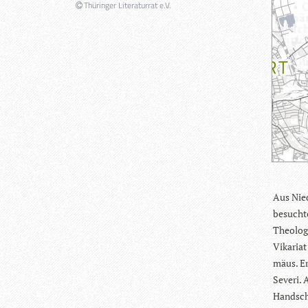
Thüringer Literaturrat e.V.
Aus Nie­
besuchte
Theo­lo­
Vika­riat
mäus. Er 
Severi. A
Hand­schr