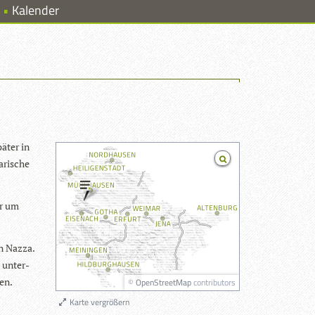
Kalender
­ter in
­ri­sche
er um
in Nazza.
 unter­
den.
©
OpenStreetMap
contributors
Karte vergrößern