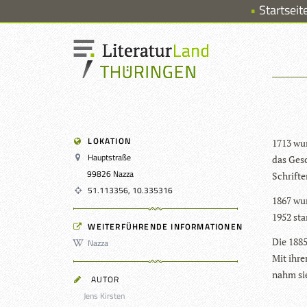
Startseit
LOKATION
1713 wur
Hauptstraße
das Gesch
99826 Nazza
Schrif­t
51.113356, 10.335316
1867 wur
1952 sta
WEITERFÜHRENDE INFORMATIONEN
Die 1885
Nazza
Mit ihre
nahm sie
AUTOR
Jens Kirsten