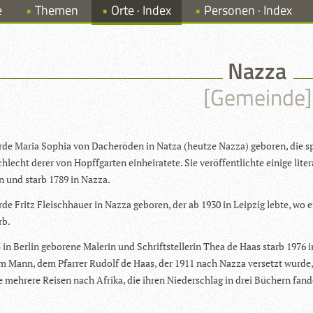
e
Themen
Orte · Index
Personen · Index
Nazza
[Gemeinde]
de Maria Sophia von Dacheröden in Natza (heutze Nazza) gebo­ren, die spä
lecht derer von Hopff­gar­ten ein­hei­ra­tete. Sie ver­öf­fent­lichte einige lite­ra
en und starb 1789 in Nazza.
de Fritz Fleisch­hauer in Nazza gebo­ren, der ab 1930 in Leip­zig lebte, wo 
rb.
 in Ber­lin gebo­rene Male­rin und Schrift­stel­le­rin Thea de Haas starb 1976 
m Mann, dem Pfar­rer Rudolf de Haas, der 1911 nach Nazza ver­setzt wurde,
 meh­rere Rei­sen nach Afrika, die ihren Nie­der­schlag in drei Büchern fan