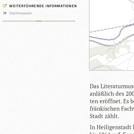
WEITERFÜHRENDE INFORMATIONEN
Stormmuseum
Das Lite­ra­tur­mu
anläß­lich des 200
ten eröff­net. Es 
frän­ki­schen Fach­
Stadt zählt.
In Hei­li­gen­stad