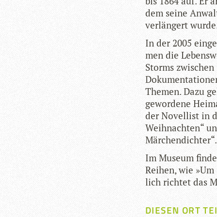
bis 1864 auf. Er ar
dem seine Anwalts
ver­län­gert wurde
In der 2005 ein­ge­
men die Lebens­we
Storms zwi­schen 
Doku­men­ta­tio­nen
The­men. Dazu gehö
gewor­dene Hei­ma
der Novel­list in d
Weih­nach­ten“ un
Märchendichter“.
Im Museum fin­den r
Rei­hen, wie »Um 
lich rich­tet das 
DIESEN ORT TE