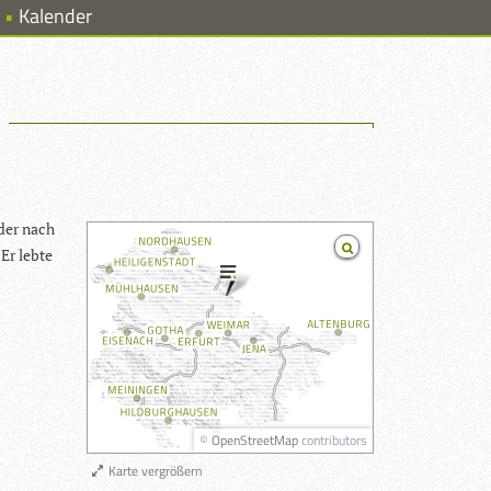
Kalender
 der nach
 Er lebte
©
OpenStreetMap
contributors
Karte vergrößern