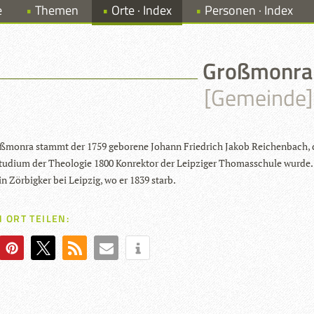
e
Themen
Orte · Index
Personen · Index
Großmonra
[Gemeinde]
­monra stammt der 1759 gebo­rene Johann Fried­rich Jakob Rei­chen­bach,
u­dium der Theo­lo­gie 1800 Kon­rek­tor der Leip­zi­ger Tho­mas­schule wurde.
n Zör­big­ker bei Leip­zig, wo er 1839 starb.
 ORT TEILEN: