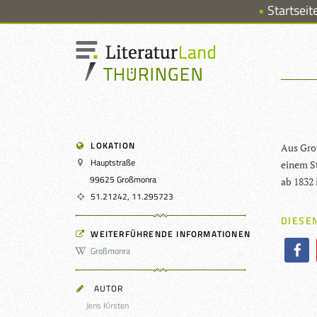
Startseit
LOKATION
Aus Groß
Hauptstraße
einem St
99625 Großmonra
ab 1832 i
51.21242, 11.295723
DIESEN
WEITERFÜHRENDE INFORMATIONEN
Großmonra
AUTOR
Jens Kirsten