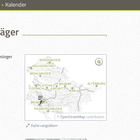
Kalender
Jäger
­nin­ger
©
OpenStreetMap
contributors
Karte vergrößern