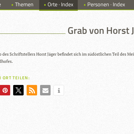
e
Themen
Orte · Index
Personen · Index
Grab von Horst 
des Schrift­stel­lers Horst Jäger befin­det sich im süd­öst­li­chen Teil des Mei
dhofes.
 ORT TEILEN: