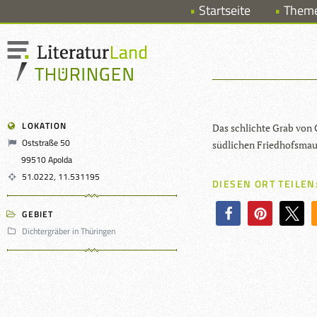
Startseite
Them
LOKATION
Das schlichte Grab von Co
Oststraße 50
süd­li­chen Friedhofsmau
99510 Apolda
51.0222, 11.531195
DIESEN ORT TEILEN
GEBIET
Dichtergräber in Thüringen