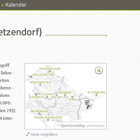
Kalender
etzendorf)
rgriff
 Sekre­
ei­ten
ber­re­
ah­ren
.
USPD
hien 1932
44 inter­
©
OpenStreetMap
contributors
Karte vergrößern