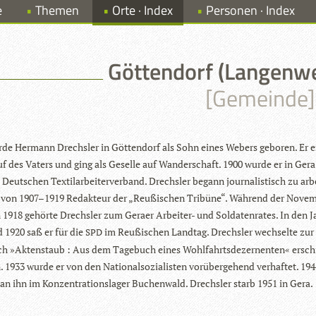
e
Themen
Orte · Index
Personen · Index
Göttendorf (Langenw
[Gemeinde]
de Her­mann Drechs­ler in Göt­ten­dorf als Sohn eines Webers gebo­ren. Er e
f des Vaters und ging als Geselle auf Wan­der­schaft. 1900 wurde er in Gera
Deut­schen Tex­til­ar­bei­ter­ver­band. Drechs­ler begann jour­na­lis­tisch zu arb
von 1907–1919 Redak­teur der „Reu­ßi­schen Tri­büne“. Wäh­rend der Novem­
n 1918 gehörte Drechs­ler zum Geraer Arbei­ter- und Sol­da­ten­ra­tes. In den J
 1920 saß er für die
im Reu­ßi­schen Land­tag. Drechs­ler wech­selte zur
SPD
h »Akten­staub : Aus dem Tage­buch eines Wohl­fahrts­de­zer­nen­ten« ersc
n. 1933 wurde er von den Natio­nal­so­zia­lis­ten vor­über­ge­hend ver­haf­tet. 19
an ihn im Kon­zen­tra­ti­ons­la­ger Buchen­wald. Drechs­ler starb 1951 in Gera.