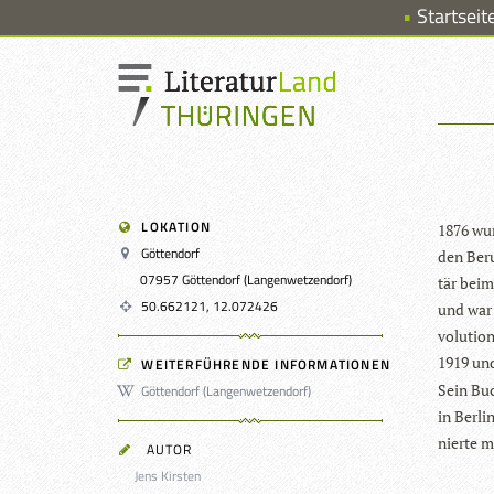
Startseit
LOKATION
1876 wur
Göttendorf
den Beru
07957 Göttendorf (Langenwetzendorf)
tär beim 
50.662121, 12.072426
und war 
vo­lu­tio
1919 und
WEITERFÜHRENDE INFORMATIONEN
Sein Buc
Göttendorf (Langenwetzendorf)
in Ber­li
nierte m
AUTOR
Jens Kirsten