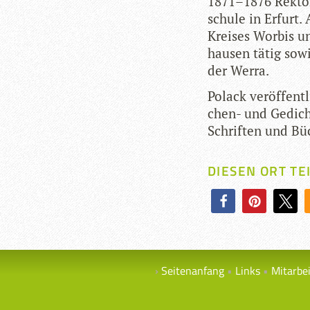
1871–1876 Rek­tor
schule in Erfurt. 
Krei­ses Wor­bis u
hau­sen tätig sowi
der Werra.
Polack ver­öf­fent
chen- und Gedicht­
Schrif­ten und B
DIESEN ORT TE
Seitenanfang
Links
Mitarbe