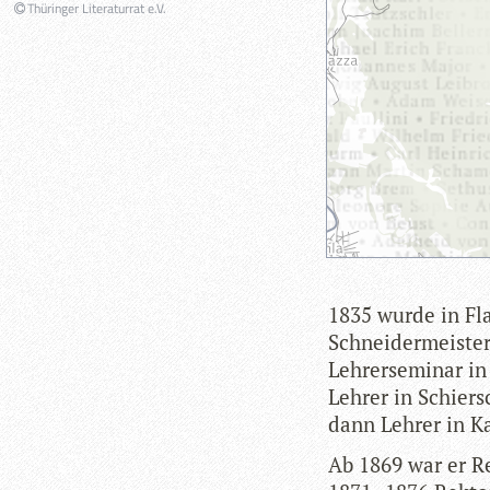
Thüringer Literaturrat e.V.
1835 wurde in Fla
Schnei­der­meis­t
Leh­rer­se­mi­nar 
Leh­rer in Schier
dann Leh­rer in 
Ab 1869 war er Re