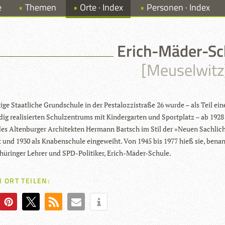
e
Themen
Orte · Index
Personen · Index
Erich-Mäder-Sc
[Meuselwitz
ige Staat­li­che Grund­schule in der Pes­ta­loz­zi­straße 26 wurde – als Teil ei
­dig rea­li­sier­ten Schul­zen­trums mit Kin­der­gar­ten und Sport­platz – ab 192
des Alten­bur­ger Archi­tek­ten Her­mann Bartsch im Stil der »Neuen Sach­lich
et und 1930 als Kna­ben­schule ein­ge­weiht. Von 1945 bis 1977 hieß sie, ben
ü­rin­ger Leh­rer und SPD-Poli­ti­ker, Erich-Mäder-Schule.
 ORT TEILEN: