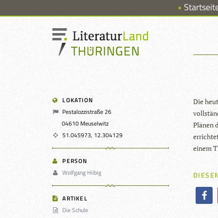
Startseit
LOKATION
Die heu­t
Pestalozzistraße 26
voll­stän
04610 Meuselwitz
Plä­nen 
51.045973, 12.304129
errich­t
einem Th
PERSON
Wolfgang Hilbig
DIESEN
ARTIKEL
Die Schule