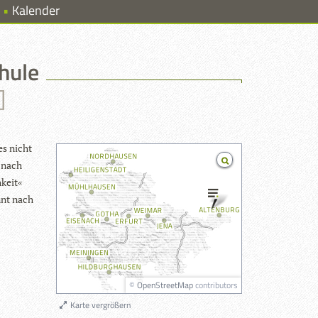
Kalender
hule
]
nes nicht
8 nach
­keit«
annt nach
©
OpenStreetMap
contributors
Karte vergrößern