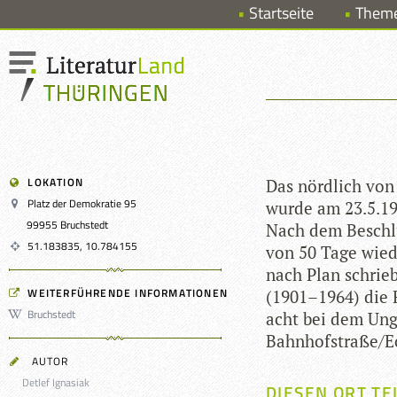
Startseite
Them
LOKATION
Das nörd­lich von 
Platz der Demokratie 95
wurde am 23.5.1950
99955 Bruchstedt
Nach dem Beschluss
51.183835, 10.784155
von 50 Tage wie­d
nach Plan schrieb 
WEITERFÜHRENDE INFORMATIONEN
(1901–1964) die R
Bruchstedt
acht bei dem Ung
Bahnhofstraße/Ec
AUTOR
Detlef Ignasiak
DIESEN ORT TE