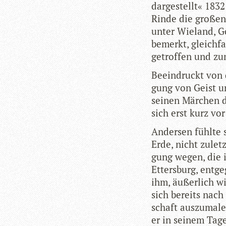
dar­ge­stellt« 18
Rinde die gro­ßen 
un­ter Wie­land, G
bemerkt, gleich­fa
getrof­fen und zu
Beein­druckt von d
gung von Geist und
sei­nen Mär­chen d
sich erst kurz vo
Ander­sen fühlte 
Erde, nicht zulet
gung wegen, die i
Etters­burg, ent­g
ihm, äußer­lich w
sich bereits nach 
schaft aus­zu­ma­l
er in sei­nem Tag