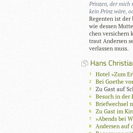
Prin­zen, der mich
kein Prinz wäre, o
Regen­ten ist der
wie des­sen Mut­te
chen ver­si­chern
traut Ander­sen se
ver­las­sen muss.
Hans Christia
Hotel »Zum Erb
Bei Goethe vo
Zu Gast auf Sc
Besuch in der 
Briefwechsel m
Zu Gast im Ki
»Abends bei Wo
Andersen auf 