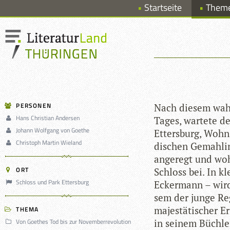
Startseite
Them
PERSONEN
Nach die­sem wahr
Hans Christian Andersen
Tages, war­tete 
Johann Wolfgang von Goethe
Etters­burg, Wohn­
Christoph Martin Wieland
di­schen Gemah­lin
ange­regt und wo
ORT
Schloss bei. In kl
Schloss und Park Ettersburg
Ecker­mann – wird
sem der junge Re
majes­tä­ti­scher
THEMA
Von Goethes Tod bis zur Novemberrevolution
in sei­nem Büch­l